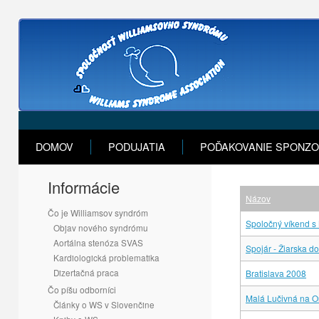
DOMOV
PODUJATIA
POĎAKOVANIE SPONZ
Informácie
Názov
Čo je Williamsov syndróm
Spoločný víkend 
Objav nového syndrómu
Aortálna stenóza SVAS
Spojár - Žiarska d
Kardiologická problematika
Dizertačná praca
Bratislava 2008
Čo píšu odborníci
Malá Lučivná na O
Články o WS v Slovenčine