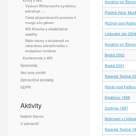
Knihy o WS
Kováčov pri Štúro
Výskum Williamsovho syndrómu
pokračuje ....
Predná Hora, Mur
Cesta od poznávacích procesov k
mozgu a ku génom
Rožnov pod Radh
WS Klinické a rehabilitačné
Liptovský Ján 200
aspekty.
Naše názory a skúsenosti so
Kováčov pri Štúro
zdravotnou starostlivosťou v
európskom kontexte
Bystrá 2002
Konferencie o WS
Spravodaj
Bystrá 2001
Ako sme vznikli
Rajecké Teplice 2
Zahraničné kontakty
Reváň pod Fačkov
GDPR
Krpáčovo 1998
Aktivity
Dudince 1997
Našich členov
Bobrovec v Liptov
V zahraničí
Rajecké Teplice 1