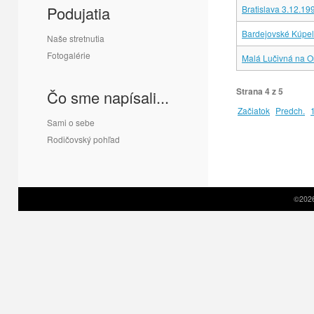
Podujatia
Bratislava 3.12.19
Bardejovské Kúpe
Naše stretnutia
Fotogalérie
Malá Lučivná na O
Strana 4 z 5
Čo sme napísali...
Začiatok
Predch.
Sami o sebe
Rodičovský pohľad
©2026