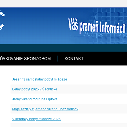
ĎAKOVANIE SPONZOROM
KONTAKT
Jesenný samostatný pobyt mládeže
Letný pobyt 2025 v Šachtičke
Jarný víkend rodín na Liptove
Moje zážitky z jarného víkendu bez rodičov
Víkendový pobyt mládeže 2025