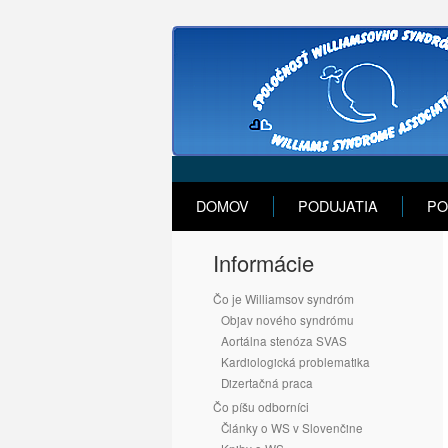
DOMOV
PODUJATIA
PO
Informácie
Čo je Williamsov syndróm
Objav nového syndrómu
Aortálna stenóza SVAS
Kardiologická problematika
Dizertačná praca
Čo píšu odborníci
Články o WS v Slovenčine