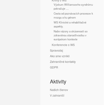
Knihy o WS
Výskum Williamsovho syndrómu
pokračuje ....
Cesta od poznávacích procesov k
mozgu a ku génom
WS Klinické a rehabilitačné
aspekty.
Naše názory a skúsenosti so
zdravotnou starostlivosťou v
európskom kontexte
Konferencie o WS
Spravodaj
Ako sme vznikli
Zahraničné kontakty
GDPR
Aktivity
Našich členov
V zahraničí