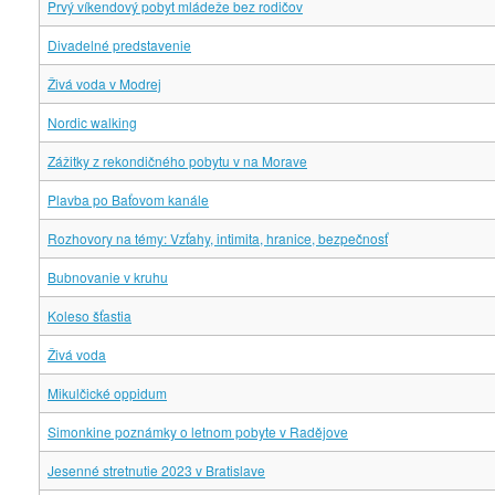
Prvý víkendový pobyt mládeže bez rodičov
Divadelné predstavenie
Živá voda v Modrej
Nordic walking
Zážitky z rekondičného pobytu v na Morave
Plavba po Baťovom kanále
Rozhovory na témy: Vzťahy, intimita, hranice, bezpečnosť
Bubnovanie v kruhu
Koleso šťastia
Živá voda
Mikulčické oppidum
Simonkine poznámky o letnom pobyte v Radějove
Jesenné stretnutie 2023 v Bratislave