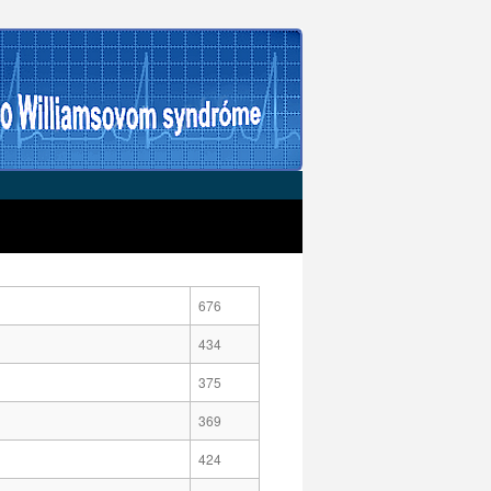
676
434
375
369
424