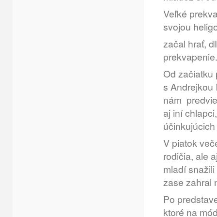
Veľké prekva
svojou helig
začal hrať, 
prekvapenie.
Od začiatku 
s Andrejkou 
nám predviedl
aj iní chlap
účinkujúcich
V piatok več
rodičia, ale 
mladí snažili
zase zahral 
Po predstave
ktoré na mód