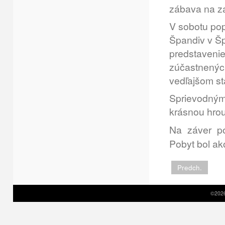
zábava na z
V sobotu popo
Špandiv v Šp
predstavenie
zúčastnenýc
vedľajšom st
Sprievodnými
krásnou hro
Na záver po
Pobyt bol ak
Predch.
©2026