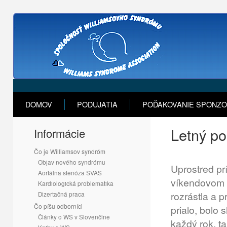
DOMOV
PODUJATIA
POĎAKOVANIE SPONZ
Letný po
Informácie
Čo je Williamsov syndróm
Objav nového syndrómu
Uprostred pr
Aortálna stenóza SVAS
víkendovom 
Kardiologická problematika
rozrástla a p
Dizertačná praca
Čo píšu odborníci
prialo, bolo 
Články o WS v Slovenčine
každý rok, t