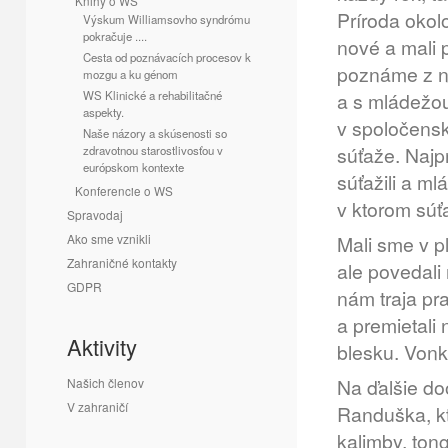
Knihy o WS
Príroda okol
Výskum Williamsovho syndrómu
pokračuje ....
nové a mali 
Cesta od poznávacích procesov k
poznáme z naš
mozgu a ku génom
WS Klinické a rehabilitačné
a s mládežou 
aspekty.
v spoločensk
Naše názory a skúsenosti so
súťaže. Najp
zdravotnou starostlivosťou v
európskom kontexte
súťažili a m
Konferencie o WS
v ktorom súťa
Spravodaj
Ako sme vznikli
Mali sme v p
Zahraničné kontakty
ale povedali
GDPR
nám traja pra
a premietali
Aktivity
blesku. Vonk
Na ďalšie do
Našich členov
V zahraničí
Randuška, kt
kalimby, tong