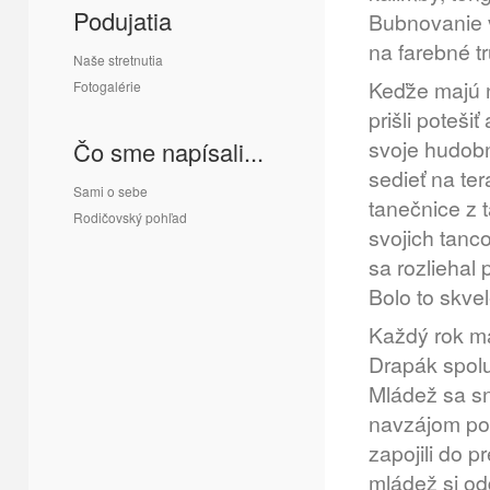
Podujatia
Bubnovanie v
na farebné t
Naše stretnutia
Keďže majú n
Fotogalérie
prišli poteši
svoje hudobn
Čo sme napísali...
sedieť na te
Sami o sebe
tanečnice z 
Rodičovský pohľad
svojich tanc
sa rozliehal
Bolo to skve
Každý rok ma
Drapák spolu 
Mládež sa sn
navzájom pov
zapojili do p
mládež si od