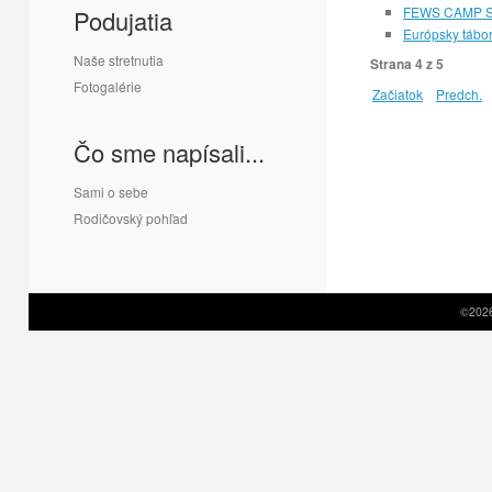
FEWS CAMP So
Podujatia
Európsky tábo
Naše stretnutia
Strana 4 z 5
Fotogalérie
Začiatok
Predch.
Čo sme napísali...
Sami o sebe
Rodičovský pohľad
©2026