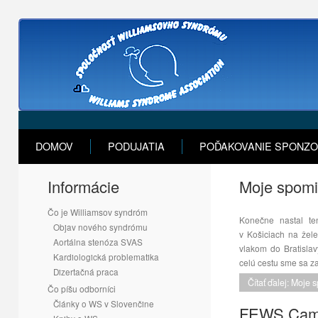
DOMOV
PODUJATIA
POĎAKOVANIE SPONZ
Informácie
Moje spomi
Čo je Williamsov syndróm
Konečne nastal te
Objav nového syndrómu
v Košiciach na žele
Aortálna stenóza SVAS
vlakom do Bratisla
Kardiologická problematika
celú cestu sme sa za
Dizertačná praca
Čítať ďalej: Moje
Čo píšu odborníci
Články o WS v Slovenčine
FEWS Camp