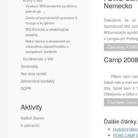
Knihy o WS
Nemecko
Výskum Williamsovho syndrómu
pokračuje ....
Cesta od poznávacích procesov k
Ďakujeme, že už
mozgu a ku génom
Spoločnosť WS zúča
WS Klinické a rehabilitačné
Wiliamsovým syndróm
aspekty.
v Langau pri Peitin
Naše názory a skúsenosti so
zdravotnou starostlivosťou v
Čítať ďalej: FE
európskom kontexte
Camp 2008
Konferencie o WS
Spravodaj
Ako sme vznikli
Píšem sám niečo 
Zahraničné kontakty
čakali nás a mali s
izby, býval som s
GDPR
Očkajovou a Gitka s 
Čítať ďalej: Cam
Aktivity
Našich členov
Ďalšie články.
V zahraničí
Hudobný tábo
FEWS CAMP So