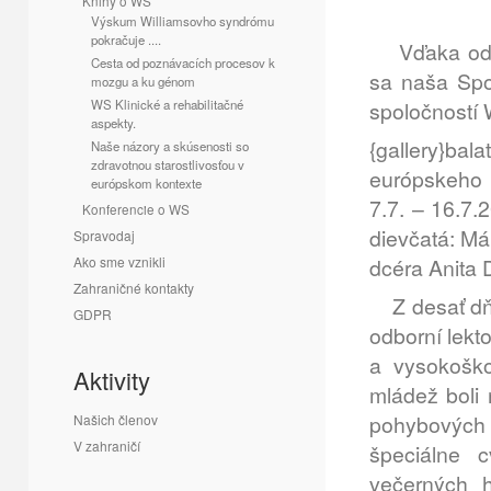
Knihy o WS
Výskum Williamsovho syndrómu
pokračuje ....
Vďaka oduše
Cesta od poznávacích procesov k
sa naša Spo
mozgu a ku génom
WS Klinické a rehabilitačné
spoločností
aspekty.
{gallery}ba
Naše názory a skúsenosti so
zdravotnou starostlivosťou v
európskeho 
európskom kontexte
7.7. – 16.7.
Konferencie o WS
dievčatá: M
Spravodaj
Ako sme vznikli
dcéra Anita 
Zahraničné kontakty
Z desať dňov
GDPR
odborní lekt
a vysokoško
Aktivity
mládež boli 
pohybových 
Našich členov
V zahraničí
špeciálne 
večerných h