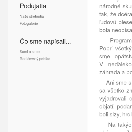
Podujatia
národné skup
tak, že dcér
Naše stretnutia
ľudovú pies
Fotogalérie
bola neopísa
Programy v
Čo sme napísali...
Popri všetký
Sami o sebe
sme opátstv
Rodičovský pohľad
V neďaleko
záhrada a b
Ani sme sa 
sa všetko zm
vyjadrovali 
objatí, poda
boli slzy, hrd
Na takýchto 