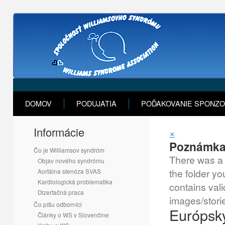
DOMOV
PODUJATIA
POĎAKOVANIE SPONZ
Informácie
×
Poznámk
Čo je Williamsov syndróm
There was a 
Objav nového syndrómu
the folder yo
Aortálna stenóza SVAS
Kardiologická problematika
contains vali
Dizertačná praca
images/stori
Čo píšu odborníci
Európsky
Články o WS v Slovenčine