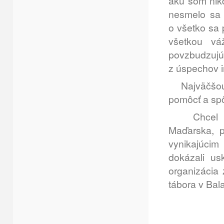
akú som nikd
nesmelo sa 
o všetko sa 
všetkou vá
povzbudzujú,
z úspechov 
Najväčšou r
pomôcť a sp
Chcel by s
Maďarska, p
vynikajúci
dokázali us
organizácia
tábora v Bal