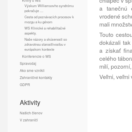
chlapec v s
Knihy o WS
Výskum Williamsovho syndrómu
a tanečnú 
pokračuje ....
vrodené scho
Cesta od poznávacích procesov k
mozgu a ku génom
mali množstv
WS Klinické a rehabilitačné
Touto cesto
aspekty.
Naše názory a skúsenosti so
dokázali tak
zdravotnou starostlivosťou v
a získať fi
európskom kontexte
Konferencie o WS
celého tábor
Spravodaj
milí, pozorní,
Ako sme vznikli
Veľmi, veľmi
Zahraničné kontakty
GDPR
Aktivity
Našich členov
V zahraničí