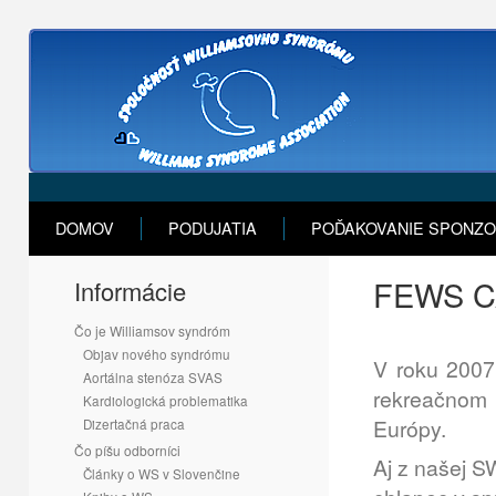
DOMOV
PODUJATIA
POĎAKOVANIE SPONZ
FEWS CA
Informácie
Čo je Williamsov syndróm
Objav nového syndrómu
V roku 2007
Aortálna stenóza SVAS
rekreačnom 
Kardiologická problematika
Európy.
Dizertačná praca
Čo píšu odborníci
Aj z našej SW
Články o WS v Slovenčine