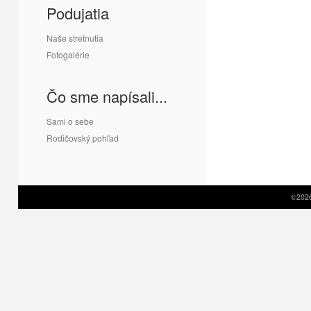
Podujatia
Naše stretnutia
Fotogalérie
Čo sme napísali...
Sami o sebe
Rodičovský pohľad
©2026