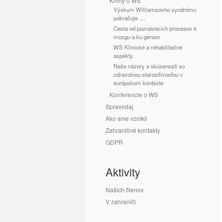
Knihy o WS
Výskum Williamsovho syndrómu
pokračuje ....
Cesta od poznávacích procesov k
mozgu a ku génom
WS Klinické a rehabilitačné
aspekty.
Naše názory a skúsenosti so
zdravotnou starostlivosťou v
európskom kontexte
Konferencie o WS
Spravodaj
Ako sme vznikli
Zahraničné kontakty
GDPR
Aktivity
Našich členov
V zahraničí