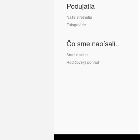
Podujatia
Naše stretnutia
Fotogalérie
Čo sme napísali...
Sami o sebe
Rodičovský pohľad