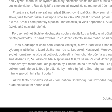
deň v týždni mohol ísť so synom do školy. Našťastie vlastníme auto a tak t
cestovalo vlakom. Raz do týždňa sme dostali návod, čo sa máme učiť, čo nap
Priznám sa, keď sme začínali písať šikmé, rovné paličky, nikdy som si ne
slová, také to bolo ťažké. Postupne sme sa však učili písať písmená, potom
nie rád. Kreslili sme priamky a počítali matematiku, tú však nepochopil. A uč
ťažké, také nezvládnuteľné.
Po osemročnej školskej dochádzke spolu s riaditeľkou a Jožkovými učiteľ
týchto predmetov už nemá zmysel. To čo Jožko v tomto smere mohol obsiahn
Dnes s odstupom času som vďačná všetkým, hlavne riaditeľke Osobitne
výborným učiteľkám, ktoré Jožko mal rád p. Ledeckej, Kostkovej, Mervove
svojej normálnej výučbe aj Jožkovi, podnietili v ňom chuť do učenia a v ná
sme dosiahli to, čo Jožko ovláda. Najviac nás teší, že sa naučil čítať. Jožk
obmedzeným rozhľadom, ale je spokojný. Snažím sa ho priviesť k tomu, že 
celkom darí. Mojou túžbou je ešte, čo by mohlo byť aj reálne, aby sa nauč
nám to spoločnými silami podarí.
Až by tento príspevok vyšiel v tom našom Spravodaji, tak rozhodne najv
bude niekoľkokrát denne čítať.
Dubík
©2026 spol WS |
Designed by Ladislav Pethö