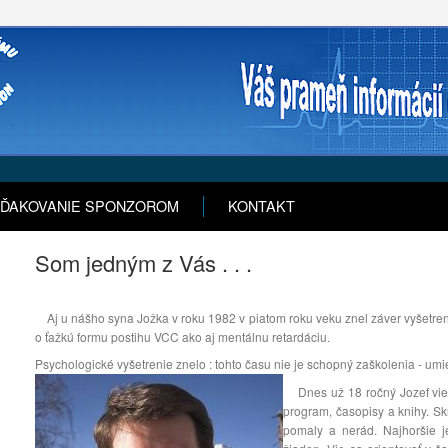
ĎAKOVANIE SPONZOROM
KONTAKT
Som jedným z Vás . . .
Aj u nášho syna Jožka v roku 1982 v piatom roku veku znel záver vyšetrení
o ťažkú formu postihu VCC ako aj mentálnu retardáciu.
Psychologické vyšetrenie znelo : tohto času nie je schopný zaškolenia - umie
Dnes už 18 ročný Jozef vie čí
program, časopisy a knihy. Skr
pomaly a nerád. Najhoršie j