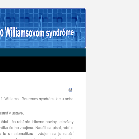
 : Williams - Beurenov syndróm. Ide u neho
stniť v ústave.
tať - čo robí rád. Hlavne noviny, televízny
átka čo ho zaujíma. Naučil sa písať, robí to
e to s matematikou - záujem sa ju naučiť