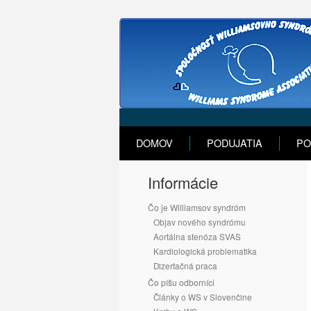
DOMOV
PODUJATIA
PO
Informácie
Čo je Williamsov syndróm
Objav nového syndrómu
Aortálna stenóza SVAS
Kardiologická problematika
Dizertačná praca
Čo píšu odborníci
Články o WS v Slovenčine