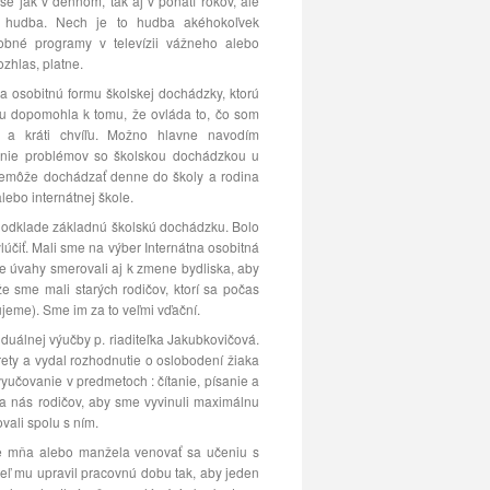
ase jak v dennom, tak aj v poňatí rokov, ale
 hudba. Nech je to hudba akéhokoľvek
obné programy v televízii vážneho alebo
ozhlas, platne.
osobitnú formu školskej dochádzky, ktorú
mu dopomohla k tomu, že ovláda to, čo som
ť a kráti chvíľu. Možno hlavne navodím
šenie problémov so školskou dochádzkou u
 nemôže dochádzať denne do školy a rodina
lebo internátnej škole.
m odklade základnú školskú dochádzku. Bolo
účiť. Mali sme na výber Internátna osobitná
še úvahy smerovali aj k zmene bydliska, aby
e sme mali starých rodičov, ktorí sa počas
ujeme). Sme im za to veľmi vďační.
uálnej výučby p. riaditeľka Jakubkovičová.
rety a vydal rozhodnutie o oslobodení žiaka
vyučovanie v predmetoch : čítanie, písanie a
a nás rodičov, aby sme vyvinuli maximálnu
ali spolu s ním.
re mňa alebo manžela venovať sa učeniu s
eľ mu upravil pracovnú dobu tak, aby jeden