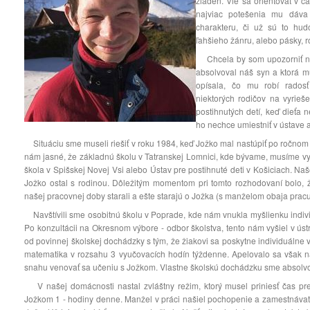
žiaden. Vie sa orientovať v č
najviac potešenia mu dáva
charakteru, či už sú to hud
ľahšieho žánru, alebo pásky, r
Chcela by som upozorniť na 
absolvoval náš syn a ktorá 
opísala, čo mu robí rados
niektorých rodičov na vyrie
postihnutých detí, keď dieťa
ho nechce umiestniť v ústave a
Situáciu sme museli riešiť v roku 1984, keď Jožko mal nastúpiť po ročno
nám jasné, že základnú školu v Tatranskej Lomnici, kde bývame, musíme vyl
škola v Spišskej Novej Vsi alebo Ústav pre postihnuté deti v Košiciach. Na
Jožko ostal s rodinou. Dôležitým momentom pri tomto rozhodovaní bolo, ž
našej pracovnej doby starali a ešte starajú o Jožka (s manželom obaja prac
Navštívili sme osobitnú školu v Poprade, kde nám vnukla myšlienku individ
Po konzultácii na Okresnom výbore - odbor školstva, tento nám vyšiel v úst
od povinnej školskej dochádzky s tým, že žiakovi sa poskytne individuálne 
matematika v rozsahu 3 vyučovacích hodín týždenne. Apelovalo sa však n
snahu venovať sa učeniu s Jožkom. Vlastne školskú dochádzku sme absolvov
V našej domácnosti nastal zvláštny režim, ktorý musel priniesť čas p
Jožkom 1 - hodiny denne. Manžel v práci našiel pochopenie a zamestnávat