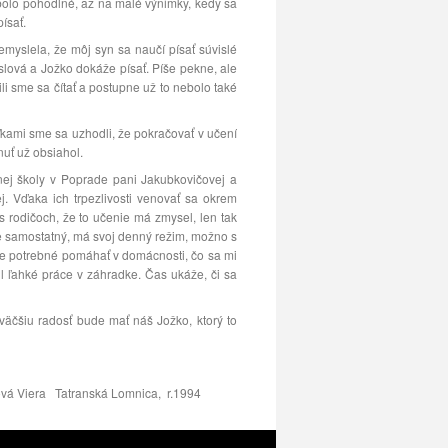
o bolo pohodlné, až na malé výnimky, kedy sa
ísať.
myslela, že môj syn sa naučí písať súvislé
 slová a Jožko dokáže písať. Píše pekne, ale
ili sme sa čítať a postupne už to nebolo také
kami sme sa uzhodli, že pokračovať v učení
uť už obsiahol.
j školy v Poprade pani Jakubkovičovej a
j. Vďaka ich trpezlivosti venovať sa okrem
s rodičoch, že to učenie má zmysel, len tak
o je samostatný, má svoj denný režim, možno s
je potrebné pomáhať v domácnosti, čo sa mi
il ľahké práce v záhradke. Čas ukáže, či sa
äčšiu radosť bude mať náš Jožko, ktorý to
ová Viera Tatranská Lomnica, r.1994