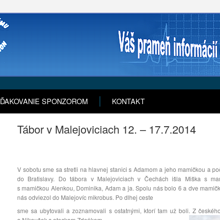
ĎAKOVANIE SPONZOROM
KONTAKT
Tábor v Malejoviciach 12. – 17.7.2014
V sobotu sme sa stretli na hlavnej stanici s Adamom a jeho mamičkou a počk
do Bratislavy. Do tábora v Malejoviciach v Čechách išla Miška s ma
s mamičkou Alenkou, Dominika, Adam a ja. Spolu nás bolo 6 a dve mamičky
nás odviezol do Malejovíc mikrobus. Po dlhej ceste
sme sa ubytovali a zoznamovali s ostatnými, ktorí tam už boli. Z české
a Nikoušek s oteckom Zdeňkom.