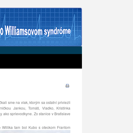
ali sme na vlak, ktorým sa ostatní priviezli
mičkou Jankou, Tomáš, Vladko, Kristínka
 ako sprievodkyne. Zo stanice v Bratislave
ho Willíka tam bol Kubo s oteckom Frantom