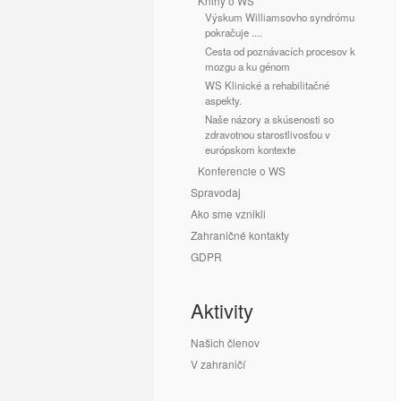
Knihy o WS
Výskum Williamsovho syndrómu
pokračuje ....
Cesta od poznávacích procesov k
mozgu a ku génom
WS Klinické a rehabilitačné
aspekty.
Naše názory a skúsenosti so
zdravotnou starostlivosťou v
európskom kontexte
Konferencie o WS
Spravodaj
Ako sme vznikli
Zahraničné kontakty
GDPR
Aktivity
Našich členov
V zahraničí