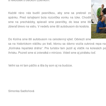
Každé ráno nás budili pesničkou, aby sme sa prebrali zo
spánku. Pred raňajkami bola rozcvička vonku na lúke. Chodili
sme na prechádzky, spievali sme pesničky, do lesa sme išli
zbierať drevo na vatru. V nedeľu sme išli autobusom do kostola.
Do Kolína sme išli autobusom na celodenný výlet. Odviezli sme
sa na historickom vláčiku po trati, ktorou sa dávno vozila cukrová repa na
„Kolínska řepařská dráha“. Pre turistov tam jazdí aj vláčik na kolesách p
ihrisku. Pozreli sme si zvieratká v minizoo. Videli sme aj pirátsku loď.
Veľmi sa mi tam páčilo a išla by som aj na budúce.
Simonka Sadloňová