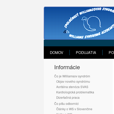
DOMOV
PODUJATIA
PO
Informácie
Čo je Williamsov syndróm
Objav nového syndrómu
Aortálna stenóza SVAS
Kardiologická problematika
Dizertačná praca
Čo píšu odborníci
Články o WS v Slovenčine